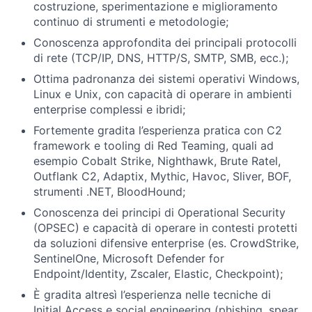
costruzione, sperimentazione e miglioramento
continuo di strumenti e metodologie;
Conoscenza approfondita dei principali protocolli
di rete (TCP/IP, DNS, HTTP/S, SMTP, SMB, ecc.);
Ottima padronanza dei sistemi operativi Windows,
Linux e Unix, con capacità di operare in ambienti
enterprise complessi e ibridi;
Fortemente gradita l’esperienza pratica con C2
framework e tooling di Red Teaming, quali ad
esempio Cobalt Strike, Nighthawk, Brute Ratel,
Outflank C2, Adaptix, Mythic, Havoc, Sliver, BOF,
strumenti .NET, BloodHound;
Conoscenza dei principi di Operational Security
(OPSEC) e capacità di operare in contesti protetti
da soluzioni difensive enterprise (es. CrowdStrike,
SentinelOne, Microsoft Defender for
Endpoint/Identity, Zscaler, Elastic, Checkpoint);
È gradita altresì l’esperienza nelle tecniche di
Initial Access e social engineering (phishing, spear