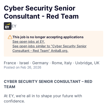
Cyber Security Senior
Consultant - Red Team
EY
This job is no longer accepting applications
See open jobs at
EY
.
See open jobs similar to "
Cyber Security Senior
Consultant - Red Team
"
AnitaB.org
.
France · Israel · Germany · Rome, Italy · Uxbridge, UK
Posted
on Feb 26, 2026
CYBER SECURITY SENIOR CONSULTANT – RED
TEAM
At EY, we’re all in to shape your future with
confidence.