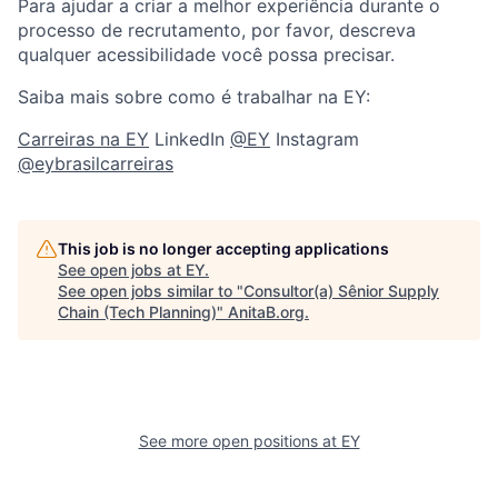
Para ajudar a criar a melhor experiência durante o
processo de recrutamento, por favor, descreva
qualquer acessibilidade você possa precisar.
Saiba mais sobre como é trabalhar na EY:
Carreiras na EY
LinkedIn
@EY
Instagram
@eybrasilcarreiras
This job is no longer accepting applications
See open jobs at
EY
.
See open jobs similar to "
Consultor(a) Sênior Supply
Chain (Tech Planning)
"
AnitaB.org
.
See more open positions at
EY