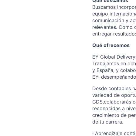
Qué buscamos
Buscamos incorpor
equipo internacio
comunicación y act
relevantes. Como c
entregar resultado
Qué ofrecemos
EY Global Delivery
Trabajamos en ocho 
y España, y colabo
EY, desempeñando u
Desde contables h
variedad de oportu
GDS,colaborarás c
reconocidas a nive
crecimiento de per
de tu carrera.
· Aprendizaje conti