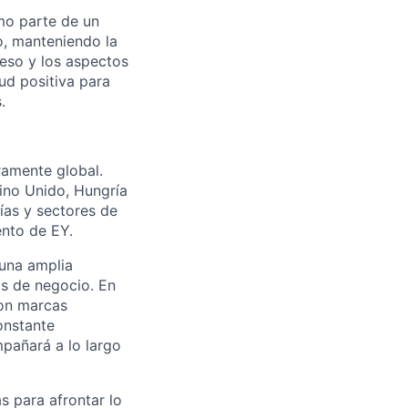
mo parte de un
o, manteniendo la
eso y los aspectos
ud positiva para
.
ramente global.
eino Unido, Hungría
ías y sectores de
ento de EY.
una amplia
as de negocio. En
con marcas
onstante
pañará a lo largo
s para afrontar lo