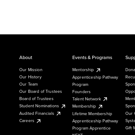
About
Events & Programs
Supp
Our Mission
Mentorship
Dona
Our History
Recu
Apprenticeship Pathway
Our Team
Spon
Program
Our Board of Trustees
Oppo
Founders
Board of Trustees
Memb
Talent Network
Student Nominations
Spon
Membership
Audited Financials
Our 
Lifetime Membership
Syst
Careers
Apprenticeship Pathway
Gift
Program Apprentice