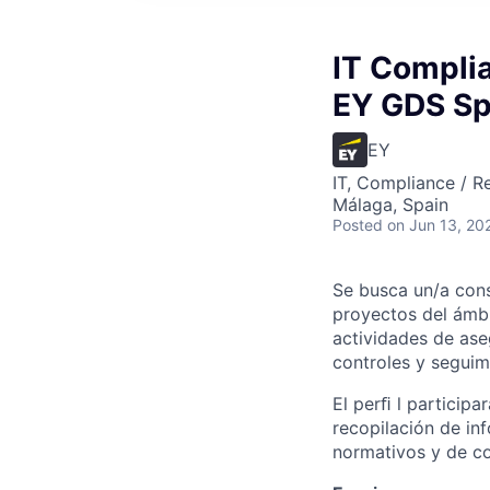
IT Complia
EY GDS Sp
EY
IT, Compliance / R
Málaga, Spain
Posted
on Jun 13, 20
Se busca un/a cons
proyectos del ámbi
actividades de ase
controles y seguim
El perﬁ l participa
recopilación de in
normativos y de con