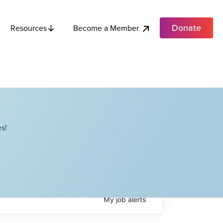
Donate
Become a Member
Resources
s!
My
job
alerts