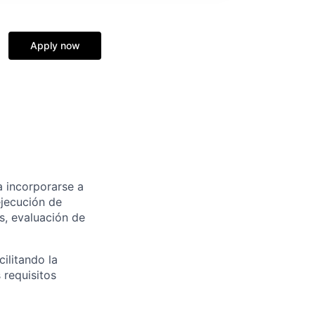
Apply now
a incorporarse a
ejecución de
s, evaluación de
ilitando la
 requisitos