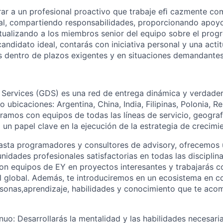
ar a un profesional proactivo que trabaje eﬁ cazmente co
nal, compartiendo responsabilidades, proporcionando apoy
ualizando a los miembros senior del equipo sobre el progr
andidato ideal, contarás con iniciativa personal y una actit
s dentro de plazos exigentes y en situaciones demandantes
 Services (GDS) es una red de entrega dinámica y verdade
ubicaciones: Argentina, China, India, Filipinas, Polonia, R
ramos con equipos de todas las líneas de servicio, geograf
n papel clave en la ejecución de la estrategia de crecimi
asta programadores y consultores de advisory, ofrecemos 
nidades profesionales satisfactorias en todas las disciplin
on equipos de EY en proyectos interesantes y trabajarás 
l global. Además, te introduciremos en un ecosistema en c
sonas,aprendizaje, habilidades y conocimiento que te acom
nuo: Desarrollarás la mentalidad y las habilidades necesaria