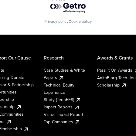
Powered by Getro.com
Privacy policy
Cookie policy
ort Our Cause
Research
Awards & Grants
te
Case Studies & White
Pass It On Awards
rring Donate
Papers
AnitaB.org Tech Jo
sor & Partnership
Technical Equity
Scholarship
rtunities
Experience
ership
Study (TechEES)
sorship
Impact Reports
Communities
Visual Impact Report
ers
Top Companies
 Membership