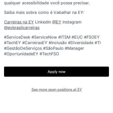
qualquer acessibilidade você possa precisar.
Saiba mais sobre como é trabalhar na EY:
Carreiras na EY
LinkedIn
@EY
Instagram
@eybrasilcarreiras
#ServiceDesk #ServiceNow #ITSM #EUC #FSOEY
#TechEY #CarreirasEY #Inclusão #Diversidade #TI
#GestãoDeServiços #SãoPaulo #Manager
#OportunidadeEY #TechFSO
Apply now
See more open positions at
EY