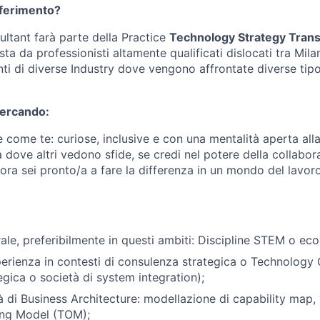
riferimento?
ultant farà parte della Practice
Technology Strategy Tran
a da professionisti altamente qualificati dislocati tra Milan
ti di diverse Industry dove vengono affrontate diverse tipo
cercando:
ome te: curiose, inclusive e con una mentalità aperta alla 
dove altri vedono sfide, se credi nel potere della collabor
llora sei pronto/a a fare la differenza in un mondo del lavo
ale, preferibilmente in questi ambiti: Discipline STEM o ec
perienza in contesti di consulenza strategica o Technology 
egica o società di system integration);
à di Business Architecture: modellazione di capability map, 
ing Model (TOM);