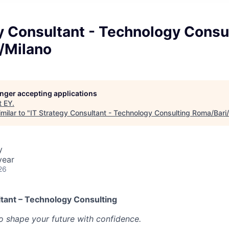
y Consultant - Technology Consu
/Milano
longer accepting applications
t
EY
.
milar to "
IT Strategy Consultant - Technology Consulting Roma/Bari
y
year
26
ltant – Technology Consulting
 to shape your future with confidence.