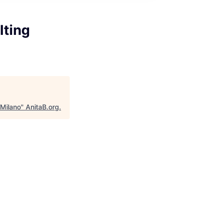
lting
/Milano
"
AnitaB.org
.