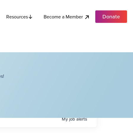
Donate
Become a Member
Resources
s!
My
job
alerts