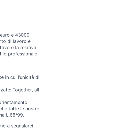
9 euro e 43000
orto di lavoro è
ivo e la relativa
filo professionale
in cui l’unicità di
zate: Together, all
 orientamento
he tutte le nostre
ana L.68/99.
iamo a segnalarci