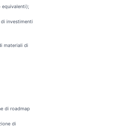
equivalenti);
 di investimenti
i materiali di
one di roadmap
zione di