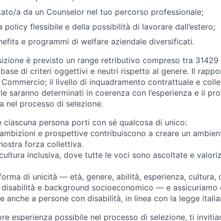
ato/a da un Counselor nel tuo percorso professionale;
 policy flessibile e della possibilità di lavorare dall’estero;
efits e programmi di welfare aziendale diversificati.
sizione è previsto un range retributivo compreso tra 3142
 base di criteri oggettivi e neutri rispetto al genere. Il rapp
ommercio; il livello di inquadramento contrattuale e collett
ile saranno determinati in coerenza con l’esperienza e il pro
ita nel processo di selezione.
 ciascuna persona porti con sé qualcosa di unico:
ambizioni e prospettive contribuiscono a creare un ambiente 
ostra forza collettiva.
tura inclusiva, dove tutte le voci sono ascoltate e valoriz
orma di unicità — età, genere, abilità, esperienza, cultura,
e, disabilità e background socioeconomico — e assicuriamo c
e anche a persone con disabilità, in linea con la legge itali
liore esperienza possibile nel processo di selezione, ti invit