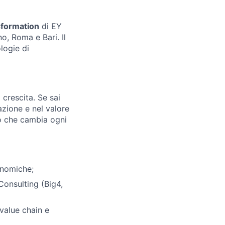
sformation
di EY
o, Roma e Bari. Il
logie di
crescita. Se sai
azione e nel valore
ro che cambia ogni
onomiche;
Consulting (Big4,
value chain e