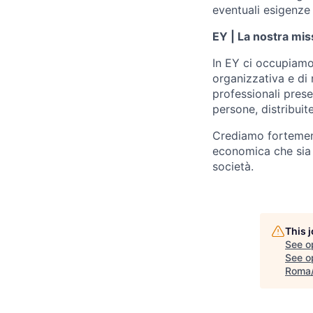
eventuali esigenze 
EY | La nostra mis
In EY ci occupiamo 
organizzativa e di
professionali prese
persone, distribuite 
Crediamo fortement
economica che sia in
società.
This 
See o
See op
Roma/