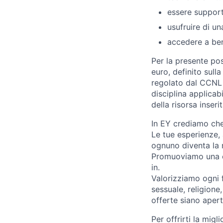
essere support
usufruire di una
accedere a ben
Per la presente po
euro, definito sulla
regolato dal CCNL C
disciplina applicab
della risorsa inser
In EY crediamo che
Le tue esperienze, 
ognuno diventa la n
Promuoviamo una cul
in.
Valorizziamo ogni f
sessuale, religion
offerte siano apert
Per offrirti la mig