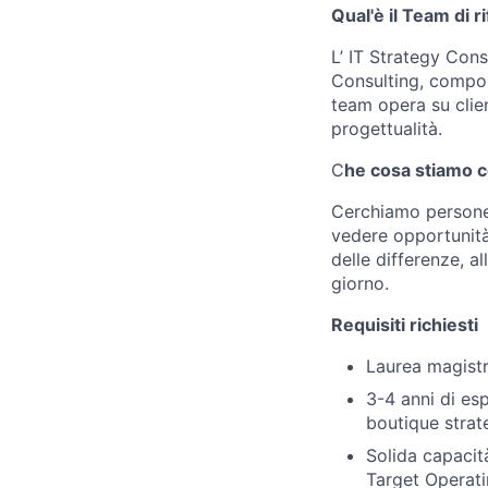
Qual'è il Team di 
L’ IT Strategy Cons
Consulting, compost
team opera su clien
progettualità.
C
he cosa stiamo 
Cerchiamo persone c
vedere opportunità 
delle differenze, a
giorno.
Requisiti richiesti
Laurea magistr
3-4 anni di es
boutique strat
Solida capacit
Target Operat