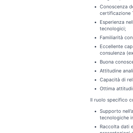
Conoscenza dei
certificazione
Esperienza nell
tecnologici;
Familiarità co
Eccellente capa
consulenza (exe
Buona conoscen
Attitudine anal
Capacità di re
Ottima attitud
Il ruolo specifico 
Supporto nell’a
tecnologiche in
Raccolta dati 