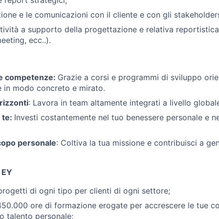
 report strategici;
zione e le comunicazioni con il cliente e con gli stakeholder
tività a supporto della progettazione e relativa reportistic
eeting, ecc..).
ue competenze:
Grazie a corsi e programmi di sviluppo orien
e in modo concreto e mirato.
orizzonti
: Lavora in team altamente integrati a livello global
i te:
Investi costantemente nel tuo benessere personale e ne
scopo personale
: Coltiva la tua missione e contribuisci a g
n EY
rogetti di ogni tipo per clienti di ogni settore;
450.000 ore di formazione erogate per accrescere le tue 
uo talento personale;