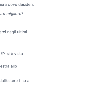
iera dove desideri.
oro migliore?
rci negli ultimi
 EY si è vista
estra allo
dall’estero fino a