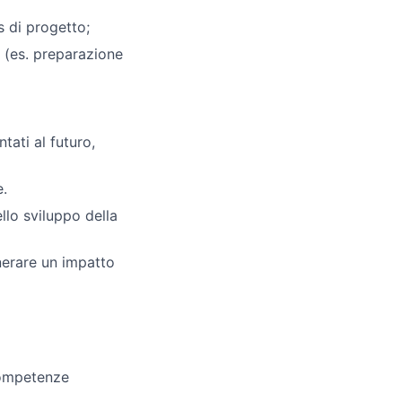
s di progetto;
a (es. preparazione
tati al futuro,
e.
llo sviluppo della
enerare un impatto
competenze