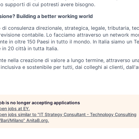
o supporti di cui potresti avere bisogno.
sione? Building a better working world
di consulenza direzionale, strategica, legale, tributaria, te
 revisione contabile. Lo facciamo attraverso un network mon
nte in oltre 150 Paesi in tutto il mondo. In Italia siamo un 
in 20 città in tutta Italia.
e nella creazione di valore a lungo termine, attraverso una
clusiva e sostenibile per tutti, dai colleghi ai clienti, dall'
job is no longer accepting applications
pen jobs at
EY
.
en jobs similar to "
IT Strategy Consultant - Technology Consulting
Bari/Milano
"
AnitaB.org
.