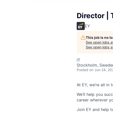
Director |
EY
This job is no 
See open jobs a
See open jobs si
IT
Stockholm, Swede
Posted
on Jun 24, 20
At EY, we’re all in
We’ll help you suc
career wherever yo
Join EY and help t