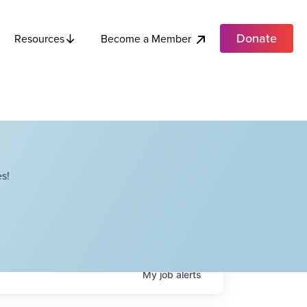
Donate
Become a Member
Resources
s!
My
job
alerts