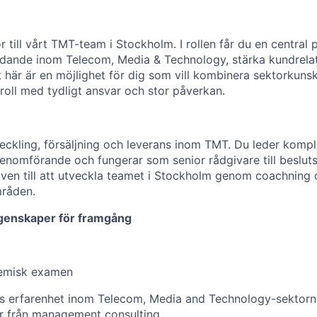
r till vårt TMT-team i Stockholm. I rollen får du en central p
udande inom Telecom, Media & Technology, stärka kundrelati
t här är en möjlighet för dig som vill kombinera sektorkuns
roll med tydligt ansvar och stor påverkan.
veckling, försäljning och leverans inom TMT. Du leder kom
 genomförande och fungerar som senior rådgivare till beslut
även till att utveckla teamet i Stockholm genom coachning
råden.
genskaper för framgång
emisk examen
rs erfarenhet inom Telecom, Media and Technology-sektorn
är från management consulting