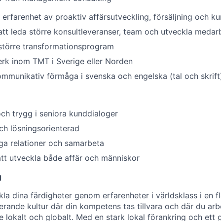
rfarenhet av proaktiv affärsutveckling, försäljning och k
att leda större konsultleveranser, team och utveckla medar
större transformationsprogram
erk inom TMT i Sverige eller Norden
munikativ förmåga i svenska och engelska (tal och skrift
ch trygg i seniora kunddialoger
ch lösningsorienterad
gga relationer och samarbeta
tt utveckla både affär och människor
g
la dina färdigheter genom erfarenheter i världsklass i en fle
derande kultur där din kompetens tas tillvara och där du ar
 lokalt och globalt. Med en stark lokal förankring och ett 