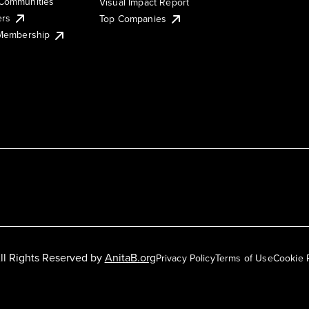
Communities
Visual Impact Report
ers
Top Companies
 Membership
ll Rights Reserved by
AnitaB.org
Privacy Policy
Terms of Use
Cookie 