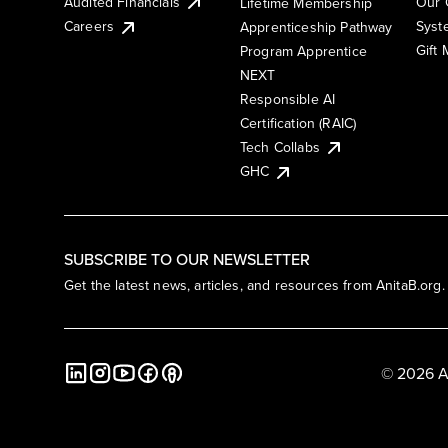
Audited Financials
Our 
Lifetime Membership
Syst
Careers
Apprenticeship Pathway
Gift
Program Apprentice
NEXT
Responsible AI
Certification (RAIC)
Tech Collabs
GHC
SUBSCRIBE TO OUR NEWSLETTER
Get the latest news, articles, and resources from AnitaB.org.
© 2026 A