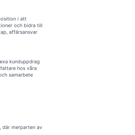
osition i att
oner och bidra till
kap, affärsansvar
plexa kunduppdrag
sfattare hos våra
 och samarbete
, där merparten av