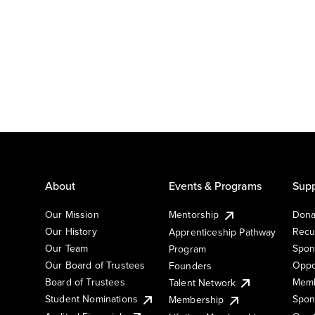
About
Events & Programs
Supp
Our Mission
Mentorship
Dona
Our History
Recu
Apprenticeship Pathway
Our Team
Spon
Program
Our Board of Trustees
Oppo
Founders
Board of Trustees
Memb
Talent Network
Student Nominations
Spon
Membership