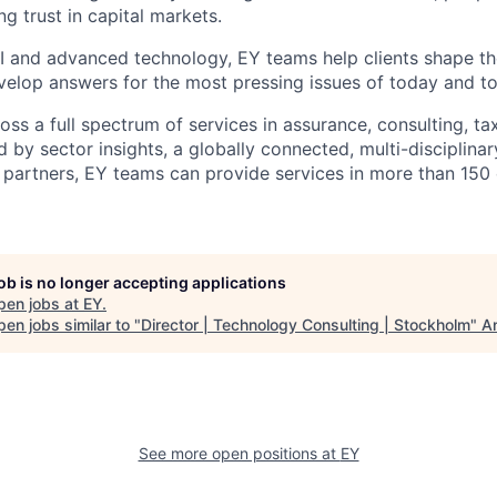
ng trust in capital markets.
I and advanced technology, EY teams help clients shape th
elop answers for the most pressing issues of today and t
ss a full spectrum of services in assurance, consulting, ta
d by sector insights, a globally connected, multi-disciplin
partners, EY teams can provide services in more than 150 
job is no longer accepting applications
pen jobs at
EY
.
en jobs similar to "
Director | Technology Consulting | Stockholm
"
An
See more open positions at
EY