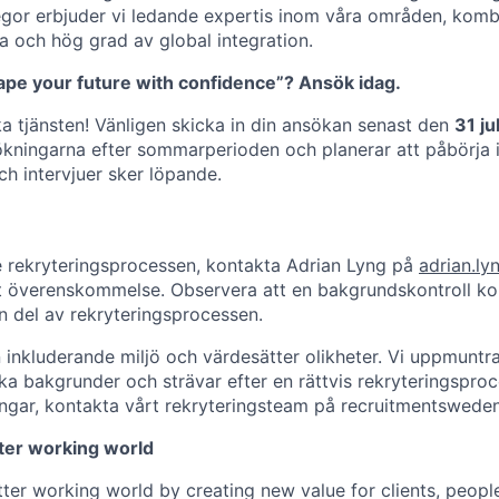
egor erbjuder vi ledande expertis inom våra områden, kom
da och hög grad av global integration.
hape your future with confidence”?
Ansök idag.
 tjänsten! Vänligen skicka in din ansökan senast den
31 ju
kningarna efter sommarperioden och planerar att påbörja in
ch intervjuer sker löpande.
e rekryteringsprocessen, kontakta Adrian Lyng på
adrian.l
igt överenskommelse. Observera att en bakgrundskontroll k
 del av rekryteringsprocessen.
n inkluderande miljö och värdesätter olikheter. Vi uppmuntr
ka bakgrunder och strävar efter en rättvis rekryteringspro
ingar, kontakta vårt rekryteringsteam på recruitmentswed
tter working world
tter working world by creating new value for clients, peopl