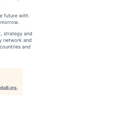
e future with
omorrow.
x, strategy and
ary network and
countries and
itaB.org
.