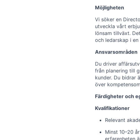
Möjligheten
Vi söker en Directo
utveckla vårt erbj
lönsam tillväxt. De
och ledarskap i en 
Ansvarsområden
Du driver affärsut
från planering till
kunder. Du bidrar 
över kompetensom
Färdigheter och e
Kvalifikationer
Relevant akad
Minst 10–20 å
erfarenheten 