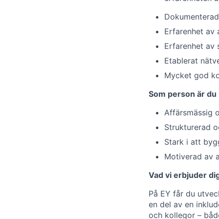
Dokumenterad e
Erfarenhet av 
Erfarenhet av 
Etablerat nätv
Mycket god kom
Som person är du
Affärsmässig o
Strukturerad o
Stark i att by
Motiverad av a
Vad vi erbjuder di
På EY får du utveck
en del av en inklu
och kollegor – både