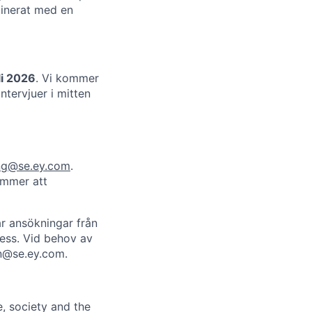
binerat med en
li 2026
. Vi kommer
tervjuer i mitten
yng@se.ey.com
.
ommer att
ar ansökningar från
cess. Vid behov av
en@se.ey.com.
e, society and the