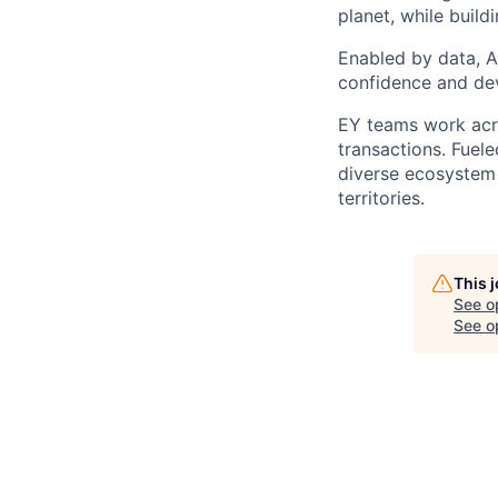
planet, while buildi
Enabled by data, A
confidence and dev
EY teams work acro
transactions. Fuele
diverse ecosystem 
territories.
This 
See o
See op