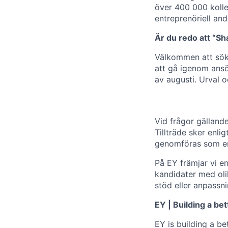
över 400 000 koll
entreprenöriell an
Är du redo att “S
Välkommen att söka
att gå igenom ansö
av augusti. Urval o
Vid frågor gälland
Tillträde sker enl
genomföras som en
På EY främjar vi e
kandidater med oli
stöd eller anpassn
EY | Building a be
EY is building a be