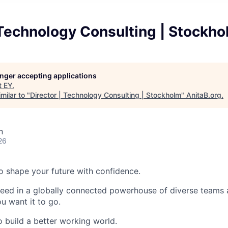
 Technology Consulting | Stockh
longer accepting applications
t
EY
.
milar to "
Director | Technology Consulting | Stockholm
"
AnitaB.org
.
n
26
 to shape your future with confidence.
ceed in a globally connected powerhouse of diverse teams 
u want it to go.
o build a better working world.