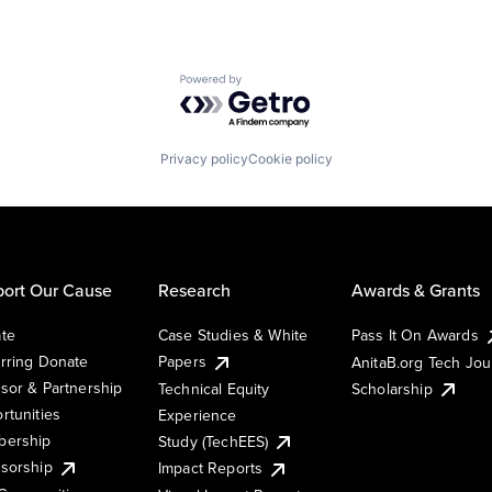
Powered by Getro.com
Privacy policy
Cookie policy
ort Our Cause
Research
Awards & Grants
te
Case Studies & White
Pass It On Awards
rring Donate
Papers
AnitaB.org Tech Jo
sor & Partnership
Technical Equity
Scholarship
rtunities
Experience
ership
Study (TechEES)
sorship
Impact Reports