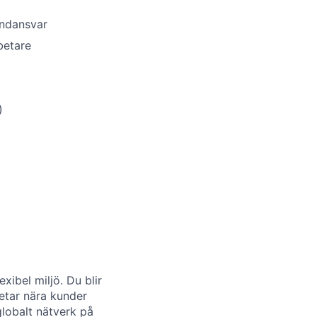
undansvar
betare
)
xibel miljö. Du blir
betar nära kunder
globalt nätverk på