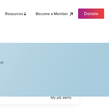
Donate
Become a Member
Resources
s!
My
job
alerts