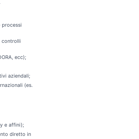
e
e processi
 controlli
DORA, ecc);
ivi aziendali;
rnazionali (es.
 e affini);
to diretto in