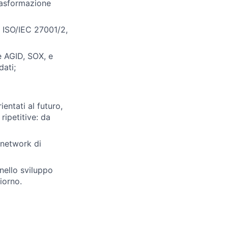
rasformazione
: ISO/IEC 27001/2,
e AGID, SOX, e
dati;
entati al futuro,
ripetitive: da
 network di
nello sviluppo
iorno.