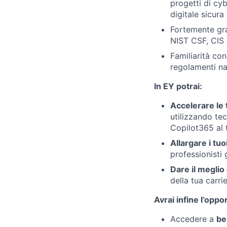
progetti di cy
digitale sicura
Fortemente gra
NIST CSF, CIS 
Familiarità co
regolamenti naz
In EY potrai:
Accelerare le
utilizzando tec
Copilot365 al 
Allargare i tuo
professionisti 
Dare il meglio 
della tua carri
Avrai infine l’oppor
Accedere a
be