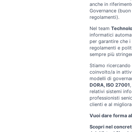
anche in riferiment
Governance (buon g
regolamenti).
Nel team
Technolo
informatici automat
per garantire che i
regolamenti e polit
sempre più stringen
Stiamo ricercando
coinvolto/a in atti
modelli di governa
DORA, ISO 27001
,
relativi sistemi inf
professionisti seni
clienti e al miglio
Vuoi dare forma al
Scopri nel concret