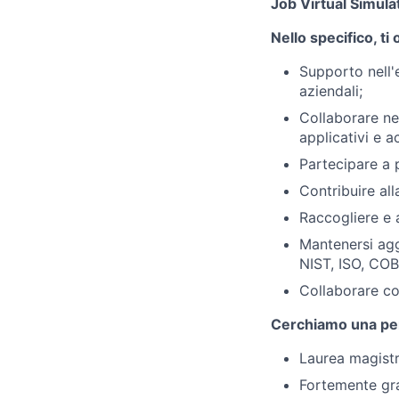
Job Virtual Simulat
Nello specifico, ti
Supporto nell'e
aziendali;
Collaborare nel
applicativi e 
Partecipare a 
Contribuire al
Raccogliere e a
Mantenersi aggi
NIST, ISO, COBI
Collaborare co
Cerchiamo una pe
Laurea magistr
Fortemente gra