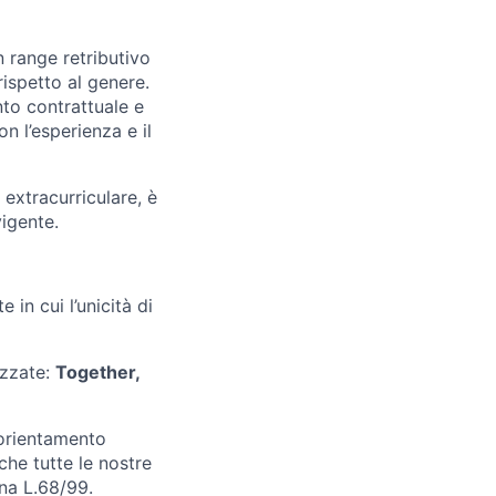
n range retributivo
rispetto al genere.
nto contrattuale e
n l’esperienza e il
 extracurriculare, è
vigente.
in cui l’unicità di
izzate:
Together,
 orientamento
he tutte le nostre
ana L.68/99.