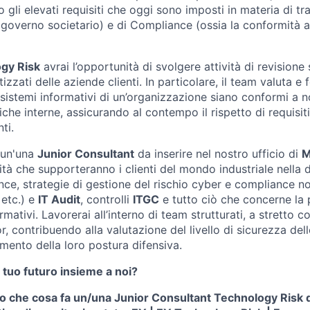
o gli elevati requisiti che oggi sono imposti in materia di tr
overno societario) e di Compliance (ossia la conformità a
gy Risk
avrai l’opportunità di svolgere attività di revisione 
izzati delle aziende clienti. In particolare, il team valuta e
 sistemi informativi di un’organizzazione siano conformi a 
iche interne, assicurando al contempo il rispetto di requisit
ti.
 un'una
Junior Consultant
da inserire nel nostro ufficio di
M
vità che supporteranno i clienti del mondo industriale nella d
nce, strategie di gestione del rischio cyber e compliance n
 etc.) e
IT Audit
, controlli
ITGC
e tutto ciò che concerne la 
ormativi. Lavorerai all’interno di team strutturati, a stretto 
or, contribuendo alla valutazione del livello di sicurezza del
ramento della loro postura difensiva.
 tuo futuro insieme a noi?
o che cosa fa un/una Junior Consultant Technology Risk d