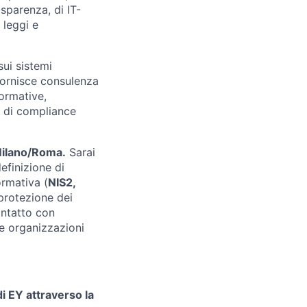
asparenza, di IT-
 leggi e
sui sistemi
 fornisce consulenza
normative,
i di compliance
ilano/Roma.
Sarai
efinizione di
ormativa (
NIS2,
protezione dei
contatto con
le organizzazioni
i EY attraverso la