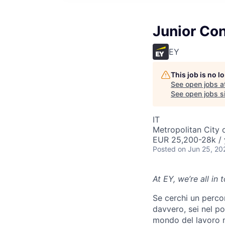
Junior Co
EY
This job is no 
See open jobs a
See open jobs sim
IT
Metropolitan City 
EUR 25,200-28k / 
Posted
on Jun 25, 20
At EY, we’re all in
Se cerchi un perco
davvero, sei nel po
mondo del lavoro m