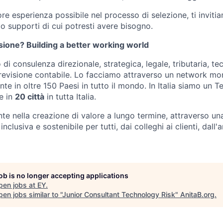
liore esperienza possibile nel processo di selezione, ti invit
o supporti di cui potresti avere bisogno.
sione? Building a better working world
di consulenza direzionale, strategica, legale, tributaria, te
 revisione contabile. Lo facciamo attraverso un network mon
nte in oltre 150 Paesi in tutto il mondo. In Italia siamo un 
te in
20 città
in tutta Italia.
e nella creazione di valore a lungo termine, attraverso una
clusiva e sostenibile per tutti, dai colleghi ai clienti, dall'
job is no longer accepting applications
pen jobs at
EY
.
en jobs similar to "
Junior Consultant Technology Risk
"
AnitaB.org
.