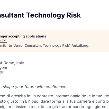
nsultant Technology Risk
longer accepting applications
t
EY
.
ilar to "
Junior Consultant Technology Risk
"
AnitaB.org
.
of Rome, Italy
year
26
 to shape your future with confidence.
rso di crescita in un contesto internazionale dove le tue i
sto giusto. In EY puoi dare forma alla tua carriera e contrib
igliore, insieme a chi lo sta già trasformando ogni giorno.