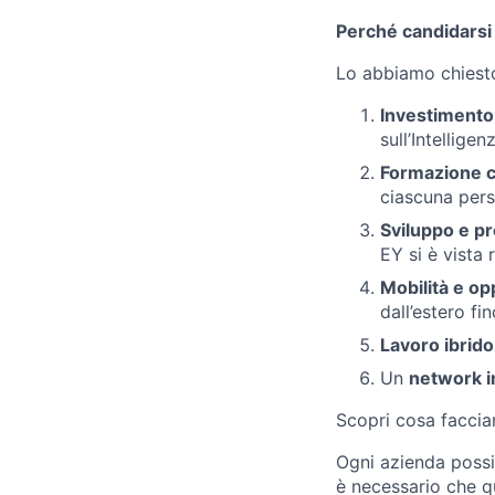
Perché candidarsi
Lo abbiamo chiesto a
Investimento
sull’Intelligen
Formazione c
ciascuna pers
Sviluppo e pr
EY si è vista
Mobilità e op
dall’estero fi
Lavoro ibrido
Un
network i
Scopri cosa facci
Ogni azienda possi
è necessario che que