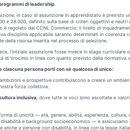
programmi di leadership.
izione, in caso di assunzione in apprendistato è previsto u
 e 28.000, definito sulla base di criteri oggettivi e neutri 
oro è regolato dal CCNL Commercio; il livello di inquadrame
ativa disciplina applicabile saranno determinati in coerenza co
le della risorsa inserita nel processo di selezione.
ece, l'iniziale assunzione fosse invece in stage curriculare o
tà di tirocinio in linea con quanto previsto dalla normativa 
 ciascuna persona porti con sé qualcosa di unico:
ambizioni e prospettive contribuiscono a creare un ambiente 
ostra forza collettiva.
cultura inclusiva,
dove tutte le voci sono ascoltate e valor
orma di unicità — età, genere, abilità, esperienza, cultura,
e, disabilità e background socioeconomico — e assicuriamo c
e anche a persone con disabilità, in linea con la legge itali