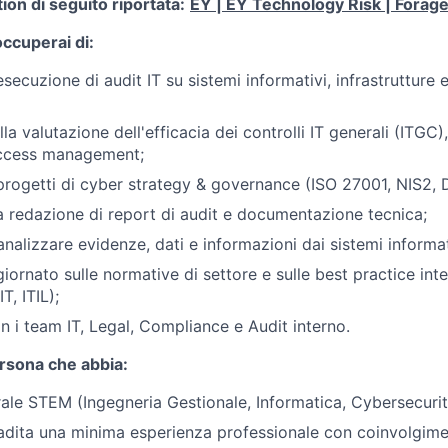
ion di seguito riportata:
EY | EY Technology Risk | Forag
 occuperai di:
secuzione di audit IT su sistemi informativi, infrastrutture 
la valutazione dell'efficacia dei controlli IT generali (ITGC),
access management;
progetti di cyber strategy & governance (ISO 27001, NIS2, 
la redazione di report di audit e documentazione tecnica;
nalizzare evidenze, dati e informazioni dai sistemi informat
ornato sulle normative di settore e sulle best practice inte
T, ITIL);
n i team IT, Legal, Compliance e Audit interno.
rsona che abbia:
ale STEM (Ingegneria Gestionale, Informatica, Cybersecurity
dita una minima esperienza professionale con coinvolgimen