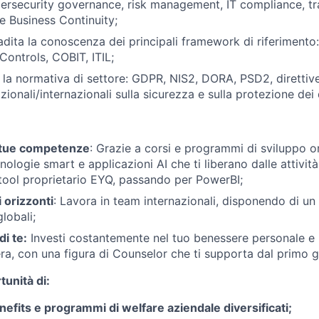
bersecurity governance, risk management, IT compliance, t
 e Business Continuity;
dita la conoscenza dei principali framework di riferimento
Controls, COBIT, ITIL;
n la normativa di settore: GDPR, NIS2, DORA, PSD2, direttiv
ionali/internazionali sulla sicurezza e sulla protezione dei 
 tue competenze
: Grazie a corsi e programmi di sviluppo ori
nologie smart e applicazioni AI che ti liberano dalle attività 
tool proprietario EYQ, passando per PowerBI;
i orizzonti
: Lavora in team internazionali, disponendo di un
globali;
di te:
Investi costantemente nel tuo benessere personale e 
era, con una figura di Counselor che ti supporta dal primo g
tunità di:
nefits e programmi di welfare aziendale diversificati;