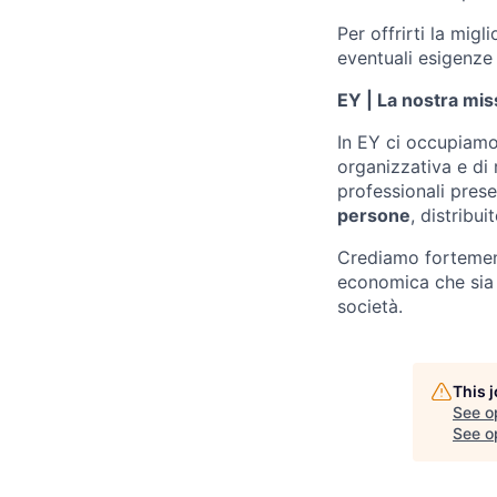
Per offrirti la mig
eventuali esigenze 
EY | La nostra mis
In EY ci occupiamo 
organizzativa e di
professionali prese
persone
, distribui
Crediamo fortement
economica che sia in
società.
This 
See o
See op