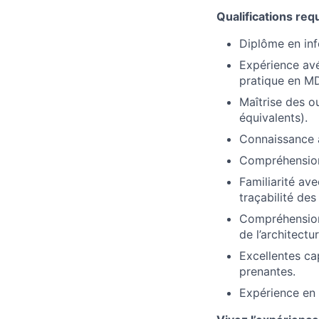
Qualifications req
Diplôme en inf
Expérience av
pratique en M
Maîtrise des o
équivalents).
Connaissance a
Compréhension
Familiarité av
traçabilité de
Compréhension 
de l’architectu
Excellentes ca
prenantes.
Expérience en 