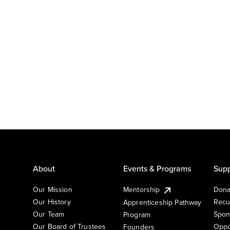
About
Events & Programs
Supp
Our Mission
Mentorship
Dona
Our History
Recu
Apprenticeship Pathway
Our Team
Spon
Program
Our Board of Trustees
Oppo
Founders