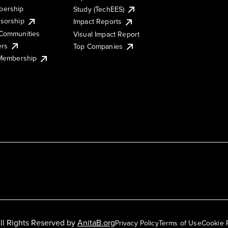
ership
Study (TechEES)
sorship
Impact Reports
Communities
Visual Impact Report
ers
Top Companies
 Membership
ll Rights Reserved by
AnitaB.org
Privacy Policy
Terms of Use
Cookie 