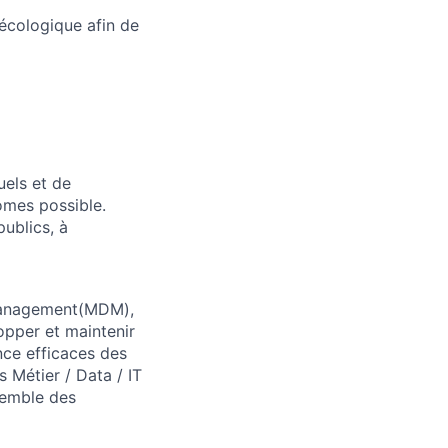
écologique afin de
uels et de
nomes possible.
ublics, à
 Management(MDM),
pper et maintenir
nce efficaces des
 Métier / Data / IT
nsemble des