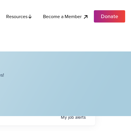
Donate
Become a Member
Resources
s!
My
job
alerts