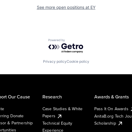
See more open positions at
EY
Powered by Getro.com
Privacy policy
Cookie policy
ort Our Cause
Research
Awards & Grants
te
Case Studies & White
Pass It On Awards
rring Donate
Papers
AnitaB.org Tech Jo
sor & Partnership
Technical Equity
Scholarship
rtunities
Experience