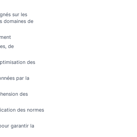
gnés sur les
des domaines de
ement
es, de
optimisation des
onnées par la
éhension des
lication des normes
pour garantir la