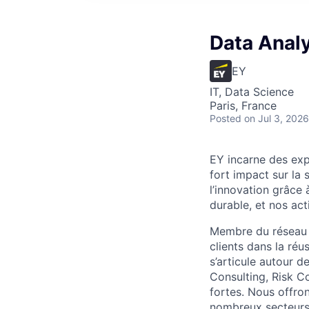
Data Anal
EY
IT, Data Science
Paris, France
Posted
on Jul 3, 2026
EY incarne des expe
fort impact sur la
l’innovation grâce 
durable, et nos ac
Membre du réseau E
clients dans la réu
s’articule autour 
Consulting, Risk Co
fortes. Nous offro
nombreux secteurs