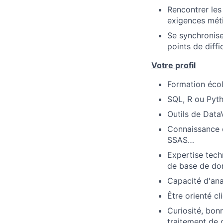
Rencontrer les 
exigences méti
Se synchronise
points de diffi
Votre profil
Formation écol
SQL, R ou Pyt
Outils de DataV
Connaissance d
SSAS…
Expertise tec
de base de do
Capacité d'ana
Être orienté c
Curiosité, bon
traitement de