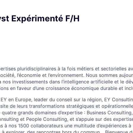
yst Expérimenté F/H
rtises pluridisciplinaires à la fois métiers et sectorielles 
 société, l’économie et l’environnement. Nous sommes aujourd
à nos investissements dans l’intelligence artificielle et le 
tions en faveur d’une croissance économique durable et incl
Y en Europe, leader du conseil sur la région, EY Consult
ssite de leurs transformations stratégiques et opérationnell
de quatre grands domaines d’expertise : Business Consulting
nsulting et People Consulting, et s’appuie sur des expertise
ns à nos 1500 collaborateurs une multitude d’expériences à 
 à explorer, des rencontres hors du commun… Bienvenue 