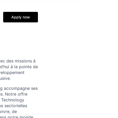
Apply now
avec des missions à
’hui à la pointe de
développement
usive.
ing accompagne ses
es. Notre offre
, Technology
s sectorielles
vivre, de
dans notre monde