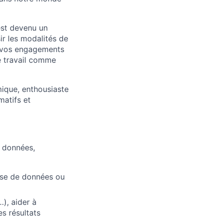
est devenu un
r les modalités de
ux vos engagements
le travail comme
ique, enthousiaste
matifs et
e données,
yse de données ou
), aider à
es résultats