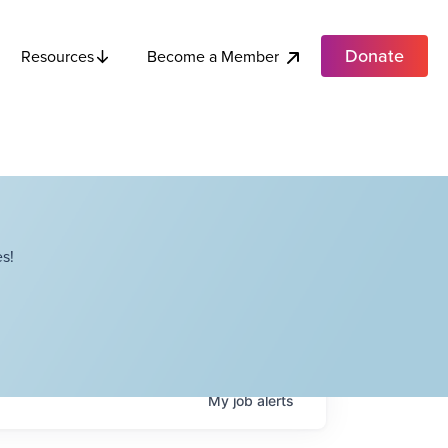
Donate
Become a Member
Resources
s!
My
job
alerts