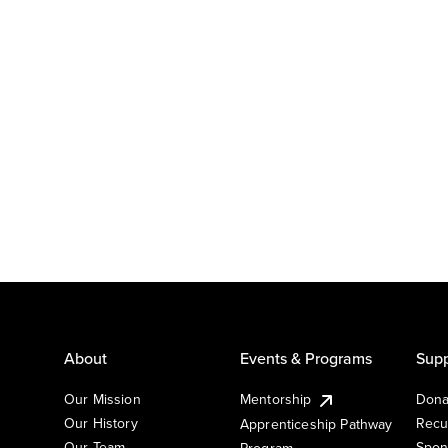
About
Events & Programs
Supp
Our Mission
Mentorship
Dona
Our History
Recu
Apprenticeship Pathway
Our Team
Spon
Program