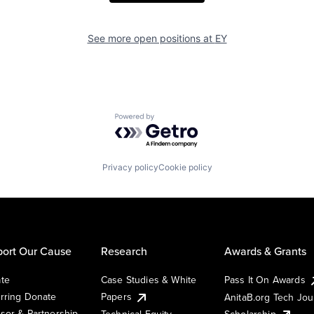
See more open positions at
EY
Powered by Getro.com
Privacy policy
Cookie policy
ort Our Cause
Research
Awards & Grants
te
Case Studies & White
Pass It On Awards
rring Donate
Papers
AnitaB.org Tech Jo
sor & Partnership
Technical Equity
Scholarship