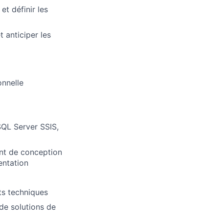
et définir les
 anticiper les
onnelle
SQL Server SSIS,
nt de conception
entation
cts techniques
de solutions de