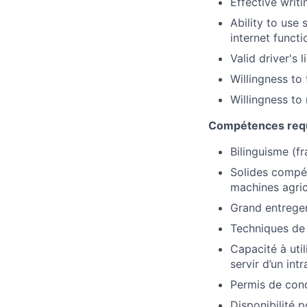
Effective writin
Ability to use
internet functi
Valid driver's 
Willingness to
Willingness to 
Compétences req
Bilinguisme (fr
Solides compé
machines agric
Grand entregen
Techniques de 
Capacité à uti
servir d’un intr
Permis de cond
Disponibilité 