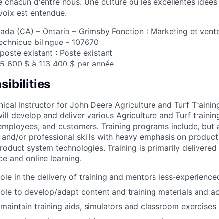
e chacun d'entre nous. Une culture où les excellentes idées 
oix est entendue.
anada (CA) – Ontario – Grimsby Fonction : Marketing et vent
 technique bilingue – 107670
oste existant : Poste existant
 75 600 $ à 113 400 $ par année
ibilities
nical Instructor for John Deere Agriculture and Turf Trainin
ill develop and deliver various Agriculture and Turf traini
mployees, and customers. Training programs include, but a
, and/or professional skills with heavy emphasis on product
product system technologies. Training is primarily delivere
ce and online learning.
role in the delivery of training and mentors less-experience
role to develop/adapt content and training materials and act
maintain training aids, simulators and classroom exercises