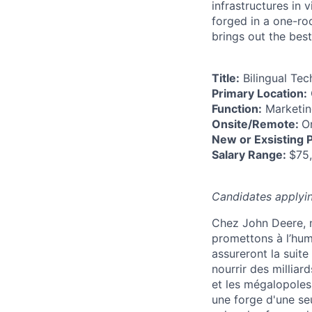
infrastructures in 
forged in a one-ro
brings out the best
Title:
Bilingual Tec
Primary Location:
Function:
Marketin
Onsite/Remote:
O
New or Exsisting P
Salary Range:
$75,
Candidates applying
Chez John Deere, n
promettons à l’hum
assureront la suit
nourrir des milliard
et les mégalopoles
une forge d'une seu