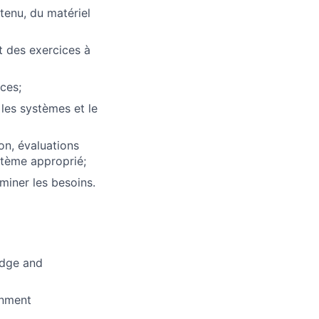
tenu, du matériel
et des exercices à
ces;
 les systèmes et le
ion, évaluations
stème approprié;
rminer les besoins.
edge and
onment