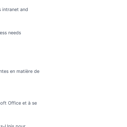
s intranet and
ness needs
ntes en matière de
oft Office et à se
ts-Unis pour