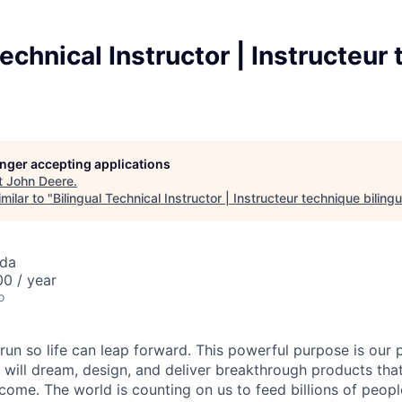
Technical Instructor | Instructeur
longer accepting applications
t
John Deere
.
milar to "
Bilingual Technical Instructor | Instructeur technique biling
ada
0 / year
o
run so life can leap forward. This powerful purpose is our 
will dream, design, and deliver breakthrough products that
come. The world is counting on us to feed billions of people