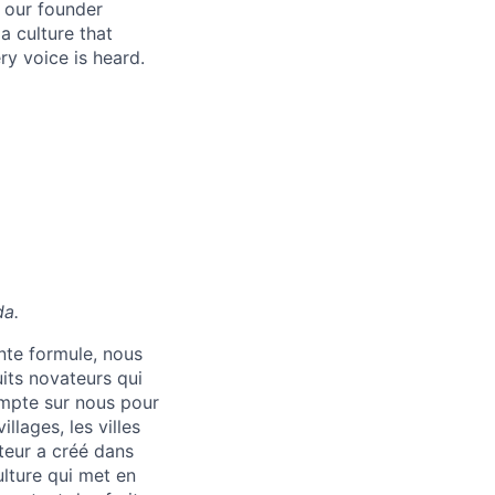
y our founder
a culture that
ry voice is heard.
da.
nte formule, nous
its novateurs qui
ompte sur nous pour
llages, les villes
teur a créé dans
ulture qui met en