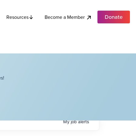
Donate
Become a Member
Resources
s!
My
job
alerts