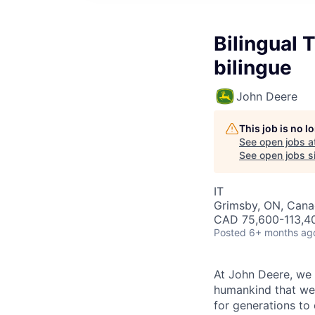
Bilingual 
bilingue
John Deere
This job is no 
See open jobs a
See open jobs si
IT
Grimsby, ON, Can
CAD 75,600-113,40
Posted
6+ months ag
At John Deere, we 
humankind that we 
for generations to 