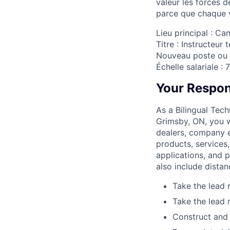
valeur les forces d
parce que chaque v
Lieu principal : C
Titre : Instructeur
Nouveau poste ou p
Échelle salariale :
Your Respons
As a Bilingual Tech
Grimsby, ON, you w
dealers, company e
products, services
applications, and 
also include distan
Take the lead 
Take the lead 
Construct and 