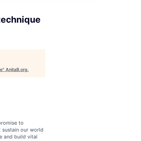
 technique
ue
"
AnitaB.org
.
promise to
 sustain our world
 and build vital