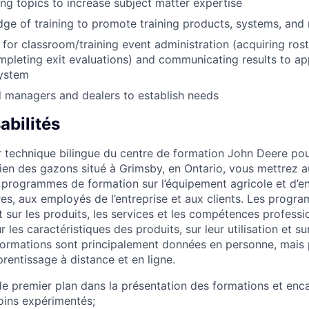
ing topics to increase subject matter expertise
dge of training to promote training products, systems, and 
 for classroom/training event administration (acquiring rost
mpleting exit evaluations) and communicating results to ap
system
d managers and dealers to establish needs
abilités
eur technique bilingue du centre de formation John Deere po
tien des gazons situé à Grimsby, en Ontario, vous mettrez a
 programmes de formation sur l’équipement agricole et d’e
es, aux employés de l’entreprise et aux clients. Les progr
sur les produits, les services et les compétences professio
 les caractéristiques des produits, sur leur utilisation et su
formations sont principalement données en personne, mais
entissage à distance et en ligne.
de premier plan dans la présentation des formations et enca
oins expérimentés;