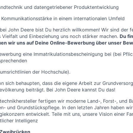
andtechnik und datengetriebener Produktentwicklung
 Kommunikationsstärke in einem internationalen Umfeld
 bei John Deere bist Du herzlich willkommen! Wir sind der f
 Vielfalt und Einbeziehung uns noch stärker machen.
Du fi
uen wir uns auf Deine Online-Bewerbung über unser Bew
Bewerbung eine Immatrikulationsbescheinigung bei (bei Pflic
tsprechenden
umsrichtlinien der Hochschule).
on sich behaupten, dass die eigene Arbeit zur Grundversor
völkerung beiträgt. Bei John Deere kannst Du das!
technikhersteller fertigen wir moderne Land-, Forst-, und
en- und Grundstückspflege. In den letzten Jahren haben w
iekonzern entwickelt. Teile mit uns, unsere Vision einer Fa
licher Intelligenz
 Zweibrücken