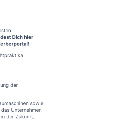
esten
ndest Dich hier
erberportal!
htpraktika
gung der
 Baumaschinen sowie
ir das Unternehmen
rm der Zukunft,