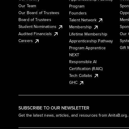
Our Team
Spon
Program
Our Board of Trustees
Oppo
Founders
Board of Trustees
Memb
Talent Network
Student Nominations
Spon
Membership
Audited Financials
Our 
Lifetime Membership
Syst
Careers
Apprenticeship Pathway
Gift
Program Apprentice
NEXT
Responsible AI
Certification (RAIC)
Tech Collabs
GHC
SUBSCRIBE TO OUR NEWSLETTER
Get the latest news, articles, and resources from AnitaB.org.