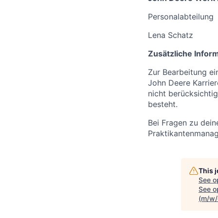
Personalabteilung
Lena Schatz
Zusätzliche Infor
Zur Bearbeitung ei
John Deere Karrier
nicht berücksicht
besteht.
Bei Fragen zu dei
Praktikantenman
This 
See o
See op
(m/w/