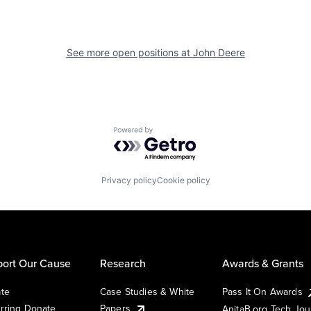
See more open positions at
John Deere
Powered by Getro.com
Privacy policy
Cookie policy
ort Our Cause
Research
Awards & Grants
te
Case Studies & White
Pass It On Awards
rring Donate
Papers
AnitaB.org Tech Jo