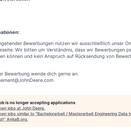
mationen:
ngehender Bewerbungen nutzen wir ausschließlich unser Onl
eseite. Wir bitten um Verständnis, dass wir Bewerbungen p
igen können und kein Anspruch auf Rücksendung von Bewer
ner Bewerbung wende dich gerne an:
agement@JohnDeere.com
job is no longer accepting applications
pen jobs at
John Deere
.
en jobs similar to "
Bachelorarbeit / Masterarbeit Engineering Data I
d)
"
AnitaB.org
.