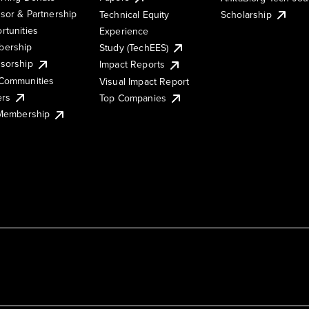
sor & Partnership
Technical Equity
Scholarship
rtunities
Experience
ership
Study (TechEES)
sorship
Impact Reports
Communities
Visual Impact Report
ers
Top Companies
 Membership