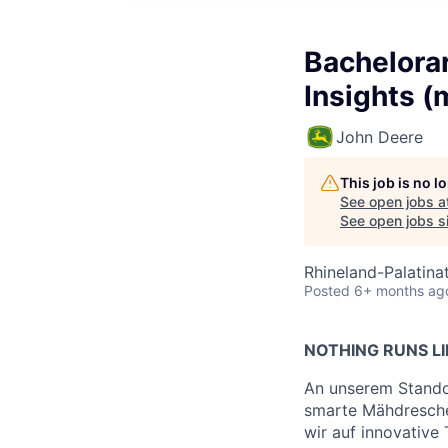
Bachelorar
Insights (
John Deere
This job is no 
See open jobs a
See open jobs si
Rhineland-Palatina
Posted
6+ months ag
NOTHING RUNS LI
An unserem Stando
smarte Mähdrescher
wir auf innovative