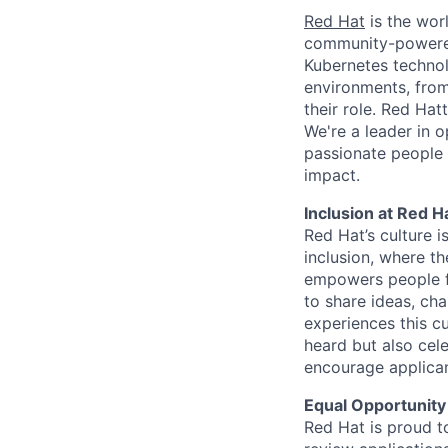
Red Hat
is the worl
community-powered 
Kubernetes technol
environments, from 
their role. Red Hat
We're a leader in 
passionate people 
impact.
Inclusion at Red H
Red Hat’s culture i
inclusion, where t
empowers people f
to share ideas, cha
experiences this cu
heard but also cel
encourage applican
Equal Opportunity
Red Hat is proud t