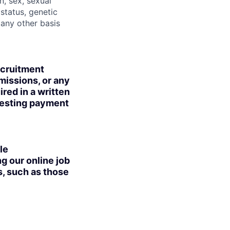
n, sex, sexual
 status, genetic
r any other basis
ecruitment
missions, or any
red in a written
uesting payment
le
g our online job
s, such as those