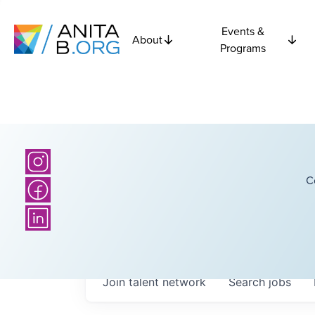
Events &
About
Programs
C
Join talent network
Search
jobs