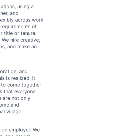
utions, using a
ner, and
lexibly across work
e requirements of
 title or tenure.
 We hire creative,
ems, and make an
boration, and
 is realized, it
 to come together
is that everyone
s are not only
lcome and
l village.
tion employer. We