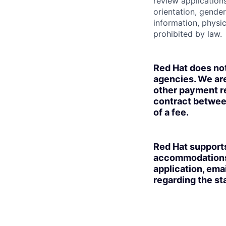
review applications
orientation, gender 
information, physic
prohibited by law.
Red Hat does no
agencies. We are
other payment re
contract betwee
of a fee.
Red Hat supports
accommodations t
application, ema
regarding the sta