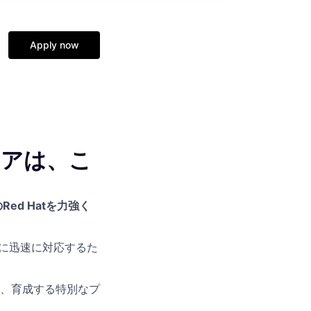
Apply now
リアは、こ
来のRed Hatを力強く
化に迅速に対応するた
、育成する特別なプ