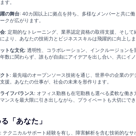
ます。
躍の舞台
: 40カ国以上に拠点を持ち、多様なメンバーと共に
ークが広がります。
会
: 定期的なトレーニング、業界認定資格の取得支援、そして
により、あなたの技術力とビジネススキルは飛躍的に向上しま
ットな文化
: 透明性、コラボレーション、インクルージョンを重視
年数に関わらず、誰もが自由にアイデアを出し合い、共にイノ
クト
: 最先端のオープンソース技術を通じ、世界中の企業のデ
支援。あなたの仕事が、社会の未来を形作ります。
ライフバランス
: オフィス勤務も在宅勤務も選べる柔軟な働き
マンスを最大限に引き出しながら、プライベートも大切にでき
める「あなた」
:
テクニカルサポート経験を有し、障害解析を含む技術的なサ