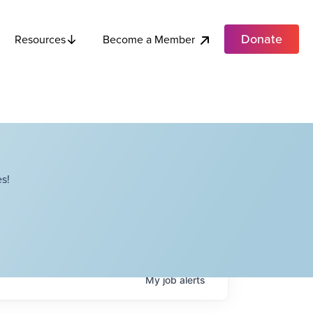
Donate
Become a Member
Resources
s!
My
job
alerts