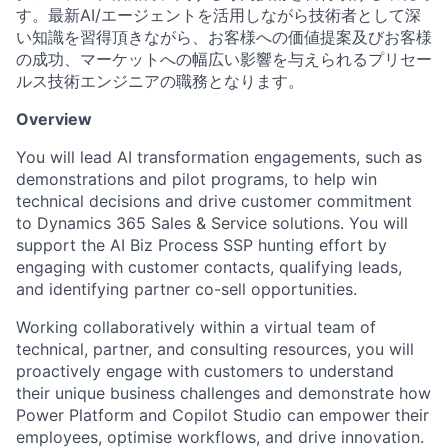
す。最新AI/エージェントを活用しながら技術者として深
い知識を習得頂きながら、お客様への価値提案及びお客様
の成功、マーケットへの幅広い影響を与えられるプリセー
ルス技術エンジニアの職務となります。
Overview
You will lead AI transformation engagements, such as
demonstrations and pilot programs, to help win
technical decisions and drive customer commitment
to Dynamics 365 Sales & Service solutions. You will
support the AI Biz Process SSP hunting effort by
engaging with customer contacts, qualifying leads,
and identifying partner co-sell opportunities.
Working collaboratively within a virtual team of
technical, partner, and consulting resources, you will
proactively engage with customers to understand
their unique business challenges and demonstrate how
Power Platform and Copilot Studio can empower their
employees, optimise workflows, and drive innovation.