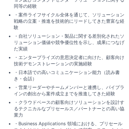
同等の経験
・
案件ライフサイクル全体を通じて、
ソリューション
戦略の立案・推進を技術的にリードしてきた豊富な経
験
・自社ソリューション・製品に関する差別化されたソ
リューション価値や競争優位性を示し、成果につなげ
た実績
・
エンタープライズの意思決定者に向けた、
顧客向け
技術デモンストレーションの実施経験
・日本語での高いコミュニケーション能力（読み書
き・会話）
・
営業リーダーやチームメンバーと連携し、
パイプラ
インの創出から案件成立までを推進してきた経験
・
クラウドベースの顧客向けソリューションを設計す
る
テクニカルなプリセールス／パートナーとの高い協
業力
・
Business Applications 領域における、
プリセール