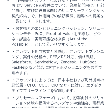
および Service の案件
について、業務部門向け、IT部
門向け、並びに役員層向けの初回ブリーフィングから
契約締結まで、
技術面での信頼獲得、顧客への提案を
一貫してリード
します。
・お客様とのエンビジョニングセッション、ソリュー
ションデモ、PoC、Proof of Value を主導し、
ビジ
ネス課題を「実現可能な将来像（Art of the
Possible）」として分かりやすく伝えます。
・アカウント担当営業と連携し、アカウントプランニ
ング、案件の見極め、RFP／RFI対応、価格戦略、
Salesforce、ServiceNow、Zendesk、HubSpot、
FastHelp など競合に対するポジショニング
を共同で
進めます。
・アカウントによっては、日本本社および海外拠点の
経営層（CFO、COO、CIO など）に対し、
エグゼク
ティブブリーフィングを実施
します。
・プリセールスフェーズにおいて、顧客向けのソリュ
ーション体験を提供するハンズオンや勉強会、現行業