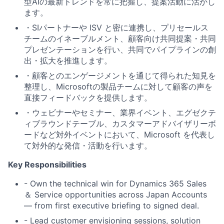
型AIの最新トレンド
を常に把握し、提案活動に活かし
ます。
・SIパートナーや ISV と密に連携
し、プリセールス
チームのイネーブルメント、顧客向け共同提案・共同
プレゼンテーションを行い、
共同でパイプラインの創
出・拡大を推進
します。
・顧客とのエンゲージメントを通じて得られた知見を
整理し、
Microsoftの製品チームに対して顧客の声を
直接フィードバックを提供
します。
・ウェビナーやセミナー、業界イベント、エグゼクテ
ィブラウンドテーブル、カスタマーアドバイザリーボ
ードなど対外イベントにおいて、
Microsoft を代表し
て対外的な発信・活動を行います。
Key Responsibilities
- Own the
technical win
for Dynamics 365 Sales
＆ Service opportunities across Japan Accounts
— from first executive briefing to signed deal.
- Lead
customer envisioning sessions, solution