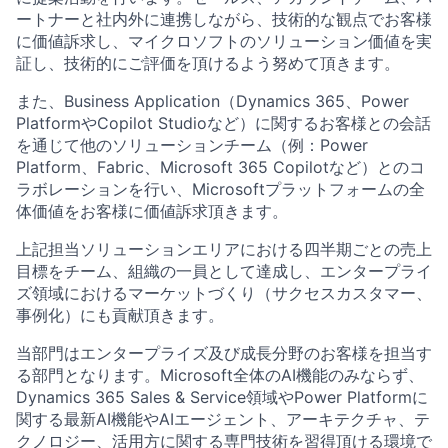
ートナーと社内外に連携しながら、技術的な観点でお客様
に価値訴求し、マイクロソフトのソリューション価値を実
証し、技術的にご評価を頂けるよう努めて頂きます。
また、Business Application（Dynamics 365、Power
PlatformやCopilot Studioなど）に関するお客様との会話
を通じて他のソリューションチーム（例：Power
Platform、Fabric、Microsoft 365 Copilotなど）とのコ
ラボレーションを行い、Microsoftプラットフォームの全
体価値をお客様に価値訴求頂きます。
上記担当ソリューションエリアにおける四半期ごとの売上
目標をチーム、組織の一員として達成し、エンタープライ
ズ領域におけるマーケットづくり（サクセスカスタマー、
事例化）にも貢献頂きます。
当部門はエンタープライズ及び成長分野のお客様を担当す
る部門となります。Microsoft全体のAI機能のみならず、
Dynamics 365 Sales & Service領域やPower Platformに
関する最新AI機能やAIエージェント、アーキテクチャ、テ
クノロジー、活用方に関する専門技術を習得頂ける環境で