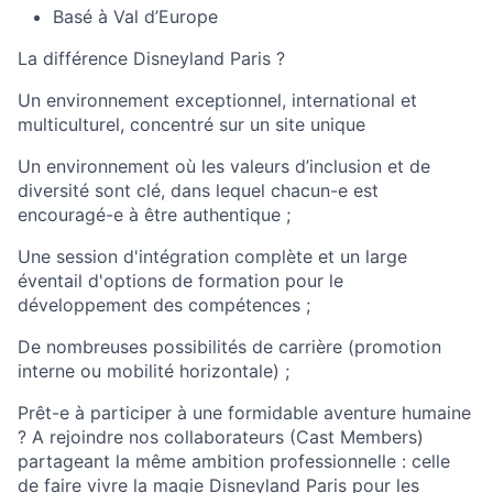
B
asé à
Val d’Europe
La différence Disneyland Paris ?
Un environnement exceptionnel, international et
multiculturel, concentré sur un site unique
Un environnement où le
s vale
urs d’inclusion et de
diversité sont clé, dans lequel
chacun-e
est
encouragé-e
à être authentique ;
Une session d'intégration complète et un large
éventail d'options de formation pour le
développement des compétences ;
De nombreuses possibilités de carrière (promotion
interne ou mobilité horizontale) ;
Prêt-e
à participer à une formidable aventure humaine
? A rejoindre nos collaborat
eurs (Ca
st
Me
mbers
)
part
ageant la même ambition professionnelle : celle
de faire vivre la magie Disneyland Paris pour les