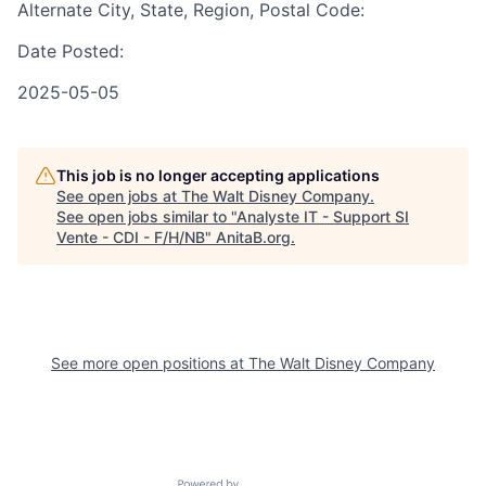
Alternate City, State, Region, Postal Code:
Date Posted:
2025-05-05
This job is no longer accepting applications
See open jobs at
The Walt Disney Company
.
See open jobs similar to "
Analyste IT - Support SI
Vente - CDI - F/H/NB
"
AnitaB.org
.
See more open positions at
The Walt Disney Company