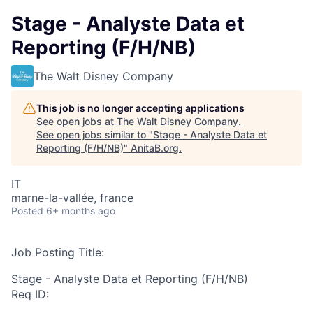
Stage - Analyste Data et
Reporting (F/H/NB)
The Walt Disney Company
This job is no longer accepting applications
See open jobs at
The Walt Disney Company
.
See open jobs similar to "
Stage - Analyste Data et
Reporting (F/H/NB)
"
AnitaB.org
.
IT
marne-la-vallée, france
Posted
6+ months ago
Job Posting Title:
Stage - Analyste Data et Reporting (F/H/NB)
Req ID: