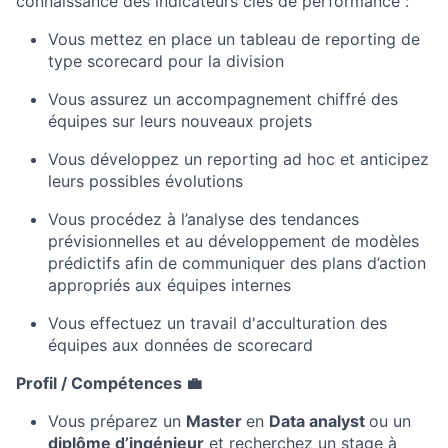
connaissance des indicateurs clés de
performance :
Vous mettez en
place
un tableau de
reporting
de
type
scorecard
pour la division
Vous assurez un a
ccompagnement chiffré des
équipes sur leur
s
nouveaux projets
Vous d
évelopp
ez un
reporting
ad hoc et anticip
ez
leurs possibles évolutions
Vous procédez à l’a
nalyse des tendances
prévisionnelles et
au
développement de modèles
prédictifs afin de communiquer des plans d’action
appropriés aux équipes internes
Vous effectuez un t
ravail d'acculturation des
équipes aux données de
scorecard
Profil / Compétences
💼
Vous préparez un
Master
en
Data
analyst
ou un
diplôme d’ingénieur
et recherchez un stage à