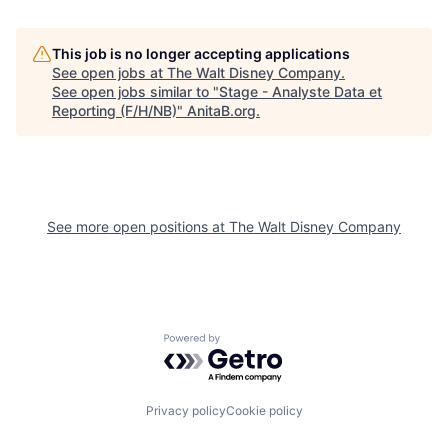
This job is no longer accepting applications
See open jobs at
The Walt Disney Company
.
See open jobs similar to "
Stage - Analyste Data et
Reporting (F/H/NB)
"
AnitaB.org
.
See more open positions at
The Walt Disney Company
Powered by Getro.com
Privacy policy
Cookie policy